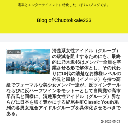
電車とエンターテイメントに特化した、ぼくのブログです。
Blog of Chuotokkaie233
清楚系女性アイドル（グループ）
アイドル
の破滅を阻止するためにも、最終
的に乃木坂46はメンバー全員を卒
業させる形で解体とし、その代わ
りに10代の清楚なお嬢様レベルの
外見と風貌（イメージ）を持つ高
級でフォーマルな美少女メンバー達が、反ツインテール
ならびに反ハーフツインをモットーとして自民党や高市
早苗氏と同様に、清楚系女性アイドル（グループ）界な
らびに日本を強く豊かにする紀尾井町Classic Youth系
列の各男女混合アイドルグループを具体化させるべきで
ある。
2026.05.03