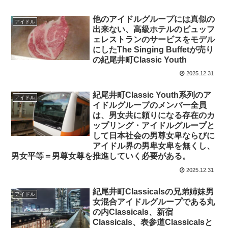
他のアイドルグループには真似の
アイドル
出来ない、高級ホテルのビュッフ
ェレストランのサービスをモデル
にしたThe Singing Buffetが売り
の紀尾井町Classic Youth
2025.12.31
紀尾井町Classic Youth系列のア
アイドル
イドルグループのメンバー全員
は、男女共に頼りになる存在のカ
ップリング・アイドルグループと
して日本社会の男尊女卑ならびに
アイドル界の男卑女卑を無くし、
男女平等＝男尊女尊を推進していく必要がある。
2025.12.31
紀尾井町Classicalsの兄弟姉妹男
アイドル
女混合アイドルグループである丸
の内Classicals、新宿
Classicals、表参道Classicalsと